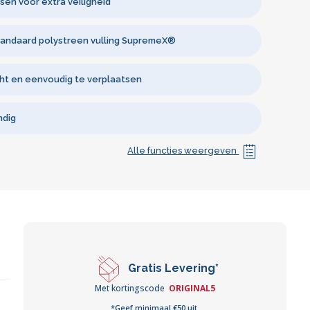
sen voor extra veiligheid
standaard polystreen vulling SupremeX®
ht en eenvoudig te verplaatsen
ndig
Alle functies weergeven
Gratis Levering*
Met kortingscode
ORIGINAL5
*Geef minimaal €50 uit.