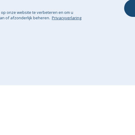
 op onze website te verbeteren en om u
an of afzonderlijk beheren.
Privacyverlaring
rwaarden
Privacyverlaring
Sitemap
© Big Bert
GHS Retail Ltd - BTW Reg: NL 825671772B01 / BE 0705.960.159