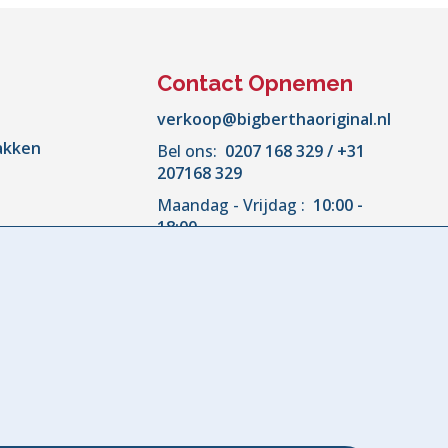
Contact Opnemen
verkoop@bigberthaoriginal.nl
akken
Bel ons:
0207 168 329 / +31
207168 329
Maandag - Vrijdag :
10:00 -
n
18:00
en
banken
enhoes