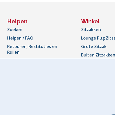
Helpen
Winkel
Zoeken
Zitzakken
Helpen / FAQ
Lounge Pug Zitz
Retouren, Restituties en
Grote Zitzak
Ruilen
Buiten Zitzakke
Bezorgbeleid
Zitzak Bankstell
Volg Je Bestelling
Kinderstoeltje
Neem contact met ons op
Kinderstoel
Annuleringsformulier
Poefs & Voeten
Wooninspiratie & Zitzak
Kussens & Kuss
Gidsen
Deken
Onze Garantie