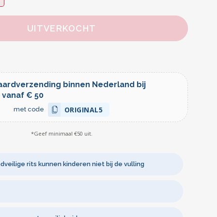
UITVERKOCHT
k
aardverzending binnen Nederland bij
 vanaf € 50
ORIGINAL5
met code
*Geef minimaal €50 uit.
dveilige rits kunnen kinderen niet bij de vulling