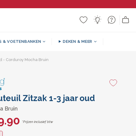
S & VOETENBANKEN
DEKEN & MEER
oud - Corduroy Mocha Bruin
 Pouf
en
ak
s
Gedessineerde / Decoratieve
Ronde Voetenbank
Zitzak Bankstellen
Steunkussens
Dekens
teuil
teuil Zitzak 1-3 jaar oud
a Bruin
9.90
*Prijzen inclusief btw