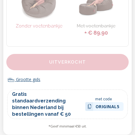
Zonder voetenbankje
Met voetenbankje
+ € 89.90
UITVERKOCHT
Grootte gids
Gratis
met code
standaardverzending
ORIGINAL5
binnen Nederland bij
bestellingen vanaf € 50
*Geef minimaal €50 uit.