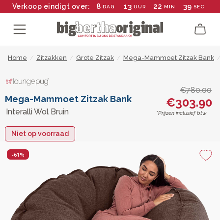
8
13
22
38
Verkoop eindigt over:
DAG
UUR
MIN
SEC
Home
/
Zitzakken
/
Grote Zitzak
/
Mega-Mammoet Zitzak Bank
€780.00
Mega-Mammoet Zitzak Bank
€303.90
Interalli Wol Bruin
*Prijzen inclusief btw
Niet op voorraad
-61%