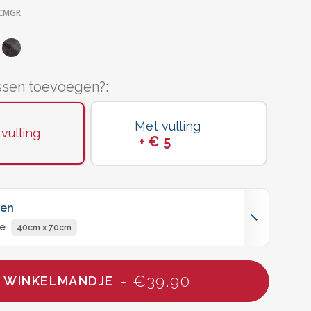
CMGR
k
ssen toevoegen?:
Met vulling
vulling
+ € 5
ten
e
40cm x 70cm
- €39.90
N WINKELMANDJE