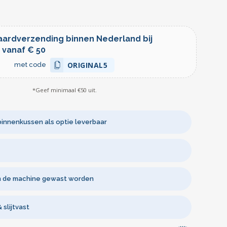
aardverzending binnen Nederland bij
 vanaf € 50
ORIGINAL5
met code
*Geef minimaal €50 uit.
binnenkussen als optie leverbaar
n de machine gewast worden
slijtvast