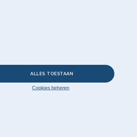
n
18:00
en
banken
enhoes
ALLES TOESTAAN
Cookies beheren
ha Original 2026