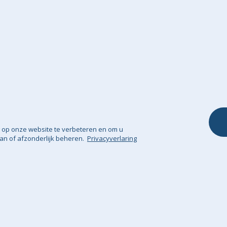
Buiten Zitzakke
Bezorgbeleid
Zitzak Bankstell
Volg Je Bestelling
Kinderstoeltje
Neem contact met ons op
Kinderstoel
Annuleringsformulier
Poefs & Voeten
Wooninspiratie & Zitzak
Kussens & Kuss
Gidsen
Deken
Onze Garantie
 op onze website te verbeteren en om u
an of afzonderlijk beheren.
Privacyverlaring
rwaarden
Privacyverlaring
Sitemap
© Big Bert