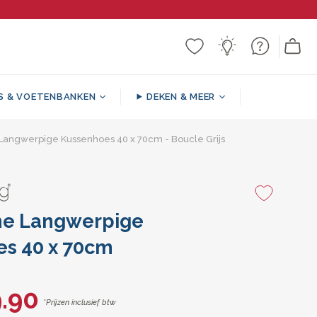
S & VOETENBANKEN
DEKEN & MEER
 Pouf
en
ak
s
Langwerpige Kussenhoes 40 x 70cm - Boucle Grijs
Gedessineerde / Decoratieve
Ronde Voetenbank
Zitzak Bankstellen
Steunkussens
Dekens
teuil
he Langwerpige
s 40 x 70cm
.90
*Prijzen inclusief btw