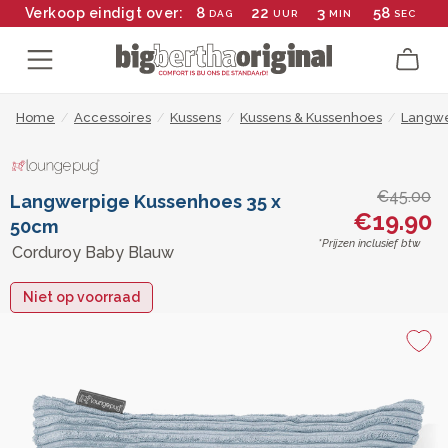
8
22
3
57
Verkoop eindigt over:
DAG
UUR
MIN
SEC
Home
/
Accessoires
/
Kussens
/
Kussens & Kussenhoes
/
Langwe
€45.00
Langwerpige Kussenhoes 35 x
€19.90
50cm
*Prijzen inclusief btw
Corduroy Baby Blauw
Niet op voorraad