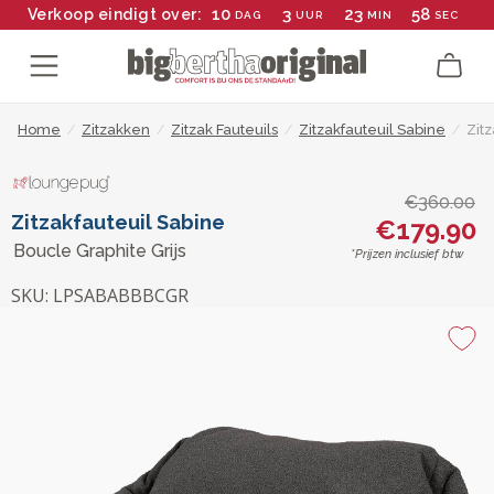
10
3
23
58
Verkoop eindigt over:
DAG
UUR
MIN
SEC
Home
/
Zitzakken
/
Zitzak Fauteuils
/
Zitzakfauteuil Sabine
/
Zitz
€360.00
Zitzakfauteuil Sabine
€179.90
Boucle Graphite Grijs
*Prijzen inclusief btw
SKU:
LPSABABBBCGR