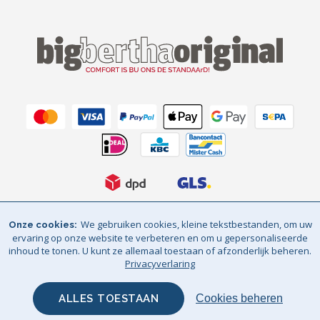
We gebruiken cookies, kleine tekstbestanden, om uw
Onze cookies
Algemene voorwaarden
Privacyverlaring
ervaring op onze website te verbeteren en om u gepersonaliseerde
inhoud te tonen. U kunt ze allemaal toestaan of afzonderlijk beheren.
Sitemap
© Big Bertha Original 2026
Privacyverlaring
GHS Retail Ltd - BTW Reg: NL 825671772B01 / BE 0705.960.159
ALLES TOESTAAN
Cookies beheren